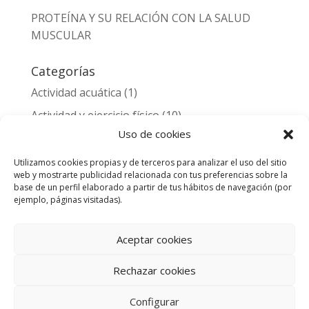
PROTEÍNA Y SU RELACIÓN CON LA SALUD
MUSCULAR
Categorías
Actividad acuática
(1)
Actividad y ejercicio físico
(10)
Uso de cookies
Alimentación y nutrición
(3)
Entrenamiento deportivo y lesiones
(2)
Utilizamos cookies propias y de terceros para analizar el uso del sitio
web y mostrarte publicidad relacionada con tus preferencias sobre la
Noticias
(1)
base de un perfil elaborado a partir de tus hábitos de navegación (por
ejemplo, páginas visitadas).
Salud
(11)
Aceptar cookies
Rechazar cookies
© 2026 Aqua&Sports Center Gran Canaria.
Configurar