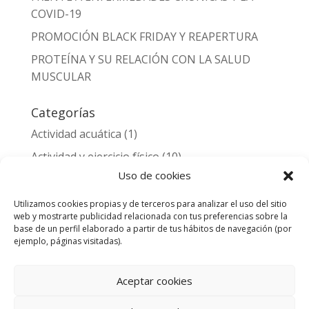
COVID-19
PROMOCIÓN BLACK FRIDAY Y REAPERTURA
PROTEÍNA Y SU RELACIÓN CON LA SALUD
MUSCULAR
Categorías
Actividad acuática
(1)
Actividad y ejercicio físico
(10)
Uso de cookies
Alimentación y nutrición
(3)
Entrenamiento deportivo y lesiones
(2)
Utilizamos cookies propias y de terceros para analizar el uso del sitio
web y mostrarte publicidad relacionada con tus preferencias sobre la
Noticias
(1)
base de un perfil elaborado a partir de tus hábitos de navegación (por
ejemplo, páginas visitadas).
Salud
(11)
Aceptar cookies