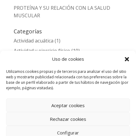
PROTEÍNA Y SU RELACIÓN CON LA SALUD
MUSCULAR
Categorías
Actividad acuática
(1)
Actividad y ejercicio físico
(10)
Uso de cookies
Alimentación y nutrición
(3)
Entrenamiento deportivo y lesiones
(2)
Utilizamos cookies propias y de terceros para analizar el uso del sitio
web y mostrarte publicidad relacionada con tus preferencias sobre la
Noticias
(1)
base de un perfil elaborado a partir de tus hábitos de navegación (por
ejemplo, páginas visitadas).
Salud
(11)
Aceptar cookies
Rechazar cookies
© 2026 Aqua&Sports Center Gran Canaria.
Configurar