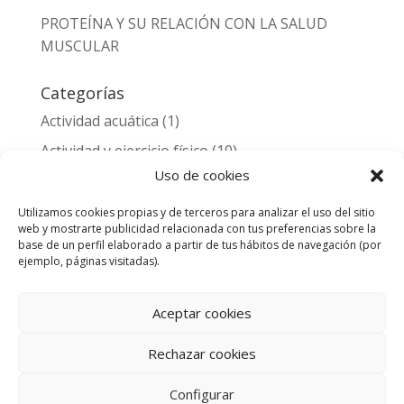
PROTEÍNA Y SU RELACIÓN CON LA SALUD
MUSCULAR
Categorías
Actividad acuática
(1)
Actividad y ejercicio físico
(10)
Uso de cookies
Alimentación y nutrición
(3)
Entrenamiento deportivo y lesiones
(2)
Utilizamos cookies propias y de terceros para analizar el uso del sitio
web y mostrarte publicidad relacionada con tus preferencias sobre la
Noticias
(1)
base de un perfil elaborado a partir de tus hábitos de navegación (por
ejemplo, páginas visitadas).
Salud
(11)
Aceptar cookies
Rechazar cookies
© 2026 Aqua&Sports Center Gran Canaria.
Configurar