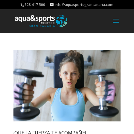
928 417 500
info@aquasportsgrancanaria.com
¡QUE LA FUERZA TE ACOMPAÑE!