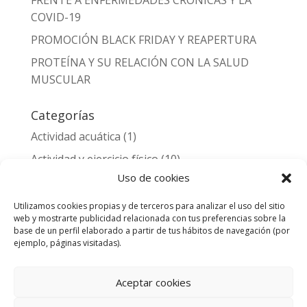
COVID-19
PROMOCIÓN BLACK FRIDAY Y REAPERTURA
PROTEÍNA Y SU RELACIÓN CON LA SALUD
MUSCULAR
Categorías
Actividad acuática
(1)
Actividad y ejercicio físico
(10)
Uso de cookies
Alimentación y nutrición
(3)
Entrenamiento deportivo y lesiones
(2)
Utilizamos cookies propias y de terceros para analizar el uso del sitio
web y mostrarte publicidad relacionada con tus preferencias sobre la
Noticias
(1)
base de un perfil elaborado a partir de tus hábitos de navegación (por
ejemplo, páginas visitadas).
Salud
(11)
Aceptar cookies